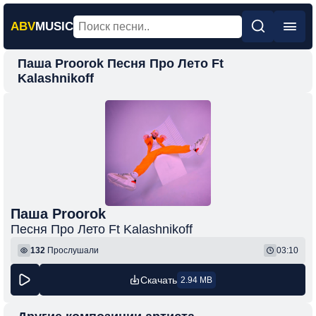
ABV
MUSIC
Паша Proorok Песня Про Лето Ft
Главная
Kalashnikoff
Новинки
Популярная
Поп
Рок
Шансон
Паша Proorok
Фонк
Песня Про Лето Ft Kalashnikoff
132
Прослушали
03:10
Скачать
2.94 MB