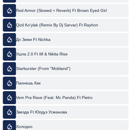
Red Armor (Slowed + Reverb) Ft Brown Eyed Girl
Qizil Ko'ylak (Remix By Dj Sarvar) Ft Rayhon
До Зими Ft Nichka
Ушла 2.0 Ft Ilif & Nikita Rise
Starburster (From "Mobland")
Пахнешь Как
Vem Pra Rave (Feat. Mc Panda) Ft Pietro
Звезда Ft Юлдуз Усманова
Холодно