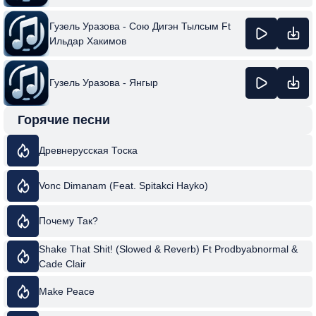
Гузель Уразова - Сою Дигэн Тылсым Ft
Ильдар Хакимов
Гузель Уразова - Янгыр
Горячие песни
Древнерусская Тоска
Vonc Dimanam (Feat. Spitakci Hayko)
Почему Так?
Shake That Shit! (Slowed & Reverb) Ft Prodbyabnormal &
Cade Clair
Make Peace