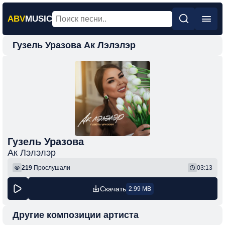
ABV
MUSIC
Гузель Уразова Ак Лэлэлэр
Главная
Новинки
Популярная
Поп
Рок
Шансон
Гузель Уразова
Ак Лэлэлэр
Фонк
219
Прослушали
03:13
Скачать
2.99 MB
Другие композиции артиста