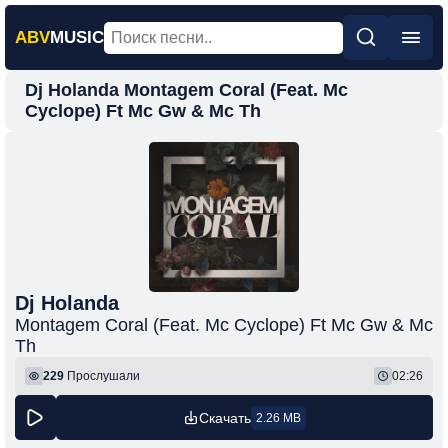
ABV
MUSIC
Dj Holanda Montagem Coral (Feat. Mc
Главная
Cyclope) Ft Mc Gw & Mc Th
Новинки
Популярная
Поп
Рок
Шансон
Dj Holanda
Фонк
Montagem Coral (Feat. Mc Cyclope) Ft Mc Gw & Mc
Th
229
Прослушали
02:26
Скачать
2.26 MB