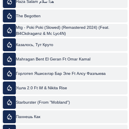
Haza Salam هذا سلام
The Begotten
Mtg - Poki Poki (Slowed) (Remastered 2024) (Feat.
Bl4Ckdragønz & Mc Lyc4N)
Казалось, Тут Круто
Mahragan Bent El Geran Ft Omar Kamal
Горлэтеп Яшиселэр Бар Эле Ft Алсу Фазлыева
Ушла 2.0 Ft Ilif & Nikita Rise
Starburster (From "Mobland")
Пахнешь Как