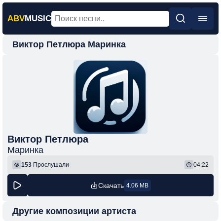
ABV
MUSIC
Виктор Петлюра Маринка
Главная
Новинки
Популярная
Поп
Рок
Шансон
Виктор Петлюра
Маринка
Фонк
153
Прослушали
04:22
Скачать
4.06 MB
Другие композиции артиста