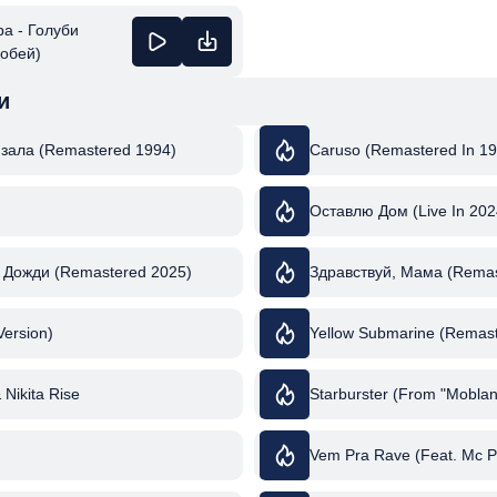
а - Голуби
робей)
и
зала (Remastered 1994)
Caruso (Remastered In 19
Оставлю Дом (Live In 202
 Дожди (Remastered 2025)
Здравствуй, Мама (Remas
ersion)
Yellow Submarine (Remas
& Nikita Rise
Starburster (From "Moblan
Vem Pra Rave (Feat. Mc P