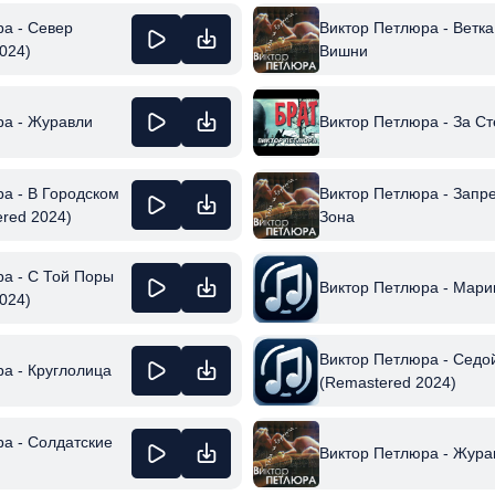
а - Север
Виктор Петлюра - Ветка
024)
Вишни
ра - Журавли
Виктор Петлюра - За С
а - В Городском
Виктор Петлюра - Запр
red 2024)
Зона
а - С Той Поры
Виктор Петлюра - Мари
024)
Виктор Петлюра - Седо
а - Круглолица
(Remastered 2024)
а - Солдатские
Виктор Петлюра - Жура