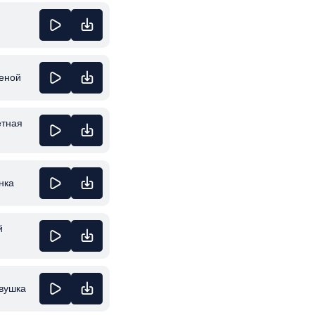
теной
етная
нка
й
вушка