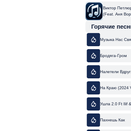
Виктор Петлюр
(Feat. Аня Во
Горячие песн
Музыка Нас Свя
Бродяга-Гром
Налетели Вдруг
На Краю (2024 V
Ушла 2.0 Ft Ilif 
Пахнешь Как