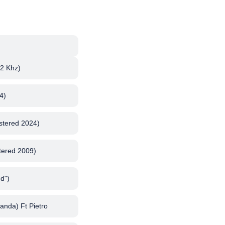
2 Khz)
4)
tered 2024)
tered 2009)
d")
anda) Ft Pietro