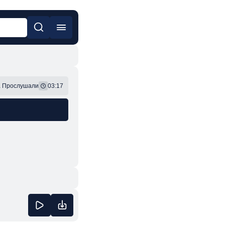
он
Фонк
1
Прослушали
03:17