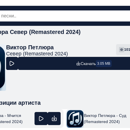
ра Север (Remastered 2024)
овинки
Популярная
Поп
Рок
Шанс
Виктор Петлюра
10
Север (Remastered 2024)
Скачать
3.05 MB
зиции артиста
а - Мчится
Виктор Петлюра - Суд
tered 2024)
(Remastered 2024)