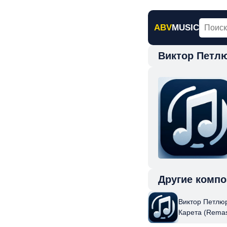
ABV
MUSIC
Виктор Петлю
Главная
Н
Другие компо
Виктор Петлюр
Карета (Remas