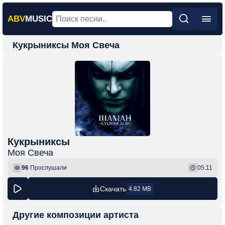
ABV
MUSIC
Кукрыниксы Моя Свеча
Главная
Новинки
Популярная
Поп
Рок
Шансон
Кукрыниксы
Моя Свеча
Фонк
96
Прослушали
05:11
Скачать
4.82 MB
Другие композиции артиста