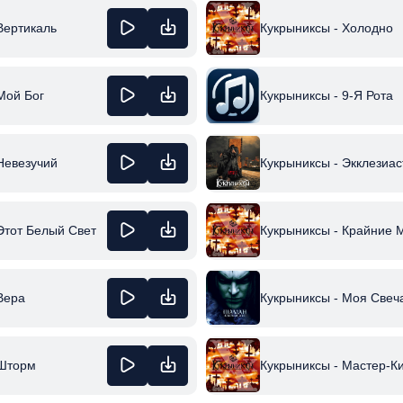
Вертикаль
Кукрыниксы - Холодно
Кукрыниксы - 9-Я Рота
Мой Бог
Невезучий
Кукрыниксы - Экклезиас
Этот Белый Свет
Кукрыниксы - Крайние 
Вера
Кукрыниксы - Моя Свеч
 Шторм
Кукрыниксы - Мастер-К