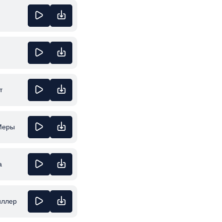
т
Меры
а
иллер