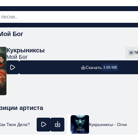
Мой Бог
овинки
Популярная
Поп
Рок
Шанс
Кукрыниксы
7
Мой Бог
Скачать
3.66 MB
зиции артиста
Как Твои Дела?
Кукрыниксы - Огни