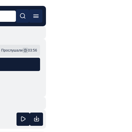
он
Фонк
6
Прослушали
03:56