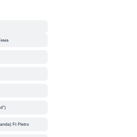
Тема
d")
anda) Ft Pietro