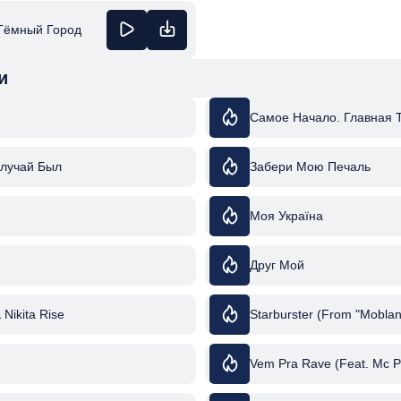
 Тёмный Город
и
Самое Начало. Главная 
Случай Был
Забери Мою Печаль
Моя Україна
Друг Мой
& Nikita Rise
Starburster (From "Moblan
Vem Pra Rave (Feat. Mc P