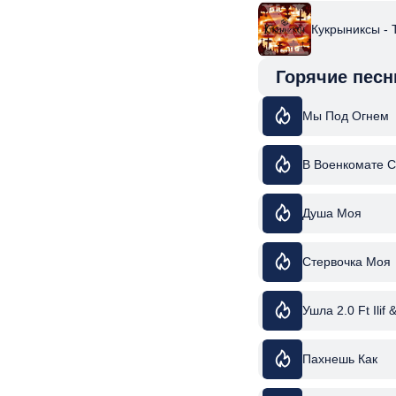
Кукрыниксы -
Горячие песн
Мы Под Огнем
В Военкомате 
Душа Моя
Стервочка Моя
Ушла 2.0 Ft Ilif 
Пахнешь Как