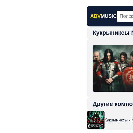
ABV
MUSIC
Кукрыниксы 
Главная
Н
Другие компо
Кукрыниксы - 